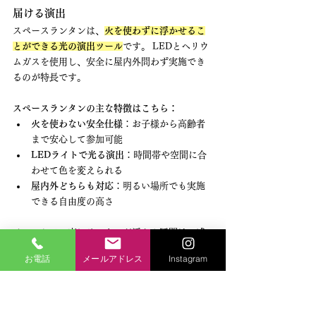
届ける演出
スペースランタンは、
火を使わずに浮かせるこ
とができる光の演出ツール
です。 LEDとヘリウ
ムガスを使用し、安全に屋内外問わず実施でき
るのが特長です。
スペースランタンの主な特徴はこちら：
火を使わない安全仕様
：お子様から高齢者
まで安心して参加可能
LEDライトで光る演出
：時間帯や空間に合
わせて色を変えられる
屋内外どちらも対応
：明るい場所でも実施
できる自由度の高さ
イベントで一斉にランタンが浮かぶ瞬間は、
感
動と一体感を呼び起こす演出として強い印象を
お電話
メールアドレス
Instagram
残します。
 他にはない「記憶に残る体験」を提
供できるのが、スペースランタン最大の魅力で
す。