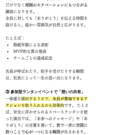
だけでなく
周囲のモチベーションにもつながる
演出
になります。
全員に対しても「ありがとう」を伝える時間を
設けると、温かい雰囲気が自然と広がります。
たとえば：
勤続年数による表彰
MVP的な賞の発表
チームごとの達成記念
名前が呼ばれたり、拍手を受けたりする瞬間
は、社員にとって一生の思い出になります。
③ 参加型ランタンイベントで「想いの共有」
一体感を
演出するうえで、
全員が参加できるア
クション
を取り入れるのも効果的
です。 たとえ
ば、安全に浮かせられるスペースランタンを使
った演出では、「未来へのメッセージ」や「あ
りがとう」の言葉を書いて、
皆で一斉に空間に
放つことで心が一つになる瞬間
が生まれます。