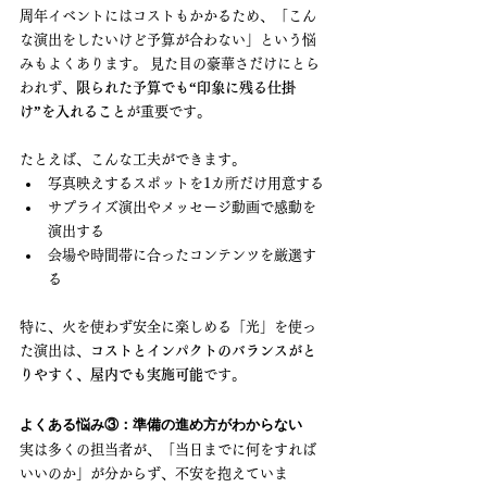
周年イベントにはコストもかかるため、「こん
な演出をしたいけど予算が合わない」という悩
みもよくあります。 見た目の豪華さだけにとら
われず、
限られた予算でも“印象に残る仕掛
け”を入れること
が重要です。
たとえば、こんな工夫ができます。
写真映えするスポットを1カ所だけ用意する
サプライズ演出やメッセージ動画で感動を
演出する
会場や時間帯に合ったコンテンツを厳選す
る
特に、火を使わず安全に楽しめる「光」を使っ
た演出は、
コストとインパクトのバランスがと
りやすく、屋内でも実施可能
です。
よくある悩み③：準備の進め方がわからない
実は多くの担当者が、「当日までに何をすれば
いいのか」が分からず、不安を抱えていま