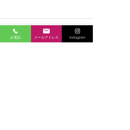
コメント
お電話
メールアドレス
Instagram
コメントを追加…
株式会社SLJ
〒150-0021
東京都渋谷区恵比寿西二丁目8番4号