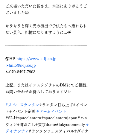
ご来場いただいた皆さま、本当にありがとうご
ざいました😊
キラキラと輝く光の演出で子供たちへ忘れられ
ない景色、記憶になりますように...🌟
┈┈┈┈┈┈┈┈┈┈┈┈┈┈┈┈┈┈┈┈┈
┈┈┈┈┈┈┈┈
🌎HP 
https://www.s-lj.co.jp
✉️info@s-lj.co.jp
📞070-8497-7903
上記、またはインスタグラムのDMにてご相談、
お問い合わせお待ちしております🎈✨️
#スペースランタン
#ランタン打ち上げ#イベン
ト#イベント企画 
#ドームイベント
#SLJ#spacelantern#spacelanternjapan#ハロ
ウィン#町おこし#東京dome#tokyodomecity 
#
ダイナシティ
#ランタンフェスティバル#ダイナ